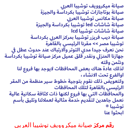
صيانة ميكروويف توشيبا العربي
صيانة بوتاجازات توشيبا بكرداسة والجيزة
صيانة مكانس توشيبا العربي
صيانة شاشات led توشيبا بكرداسة والجيزة
صيانة شاشات توشيبا lcd
صيانة ديب فريزر توشيبا بمركز العربي بكرداسة
توشيبا مصر >> مقرنا الرئيسي بالقاهرة
نحن نعرف جيدا مدي التوتر والارتباك عند حدوث عطل في
جهازنا المنزلي ونقدر قلق عميل مركز صيانة توشيبا بكرداسة
ونثمن وقته
لذلك عادة هناك بعض المحافظات لايوجد بها فروع لنا
اوالفرع تحت الانشاء ،
ولتعويض ذلك نقوم بتوجية خطوط سير منظمة من المقر
الرئيسي بالقاهرة لتلك المحافظات
والمحافظات التي بها فروع لكنها ذات كثافة سكانية عالية
نعمل جاهدين لتقديم خدمة مثالية لعملائنا وتليق بأسم
توشيبا ®
ابحثوا عنا
رقم مركز
صيانة ميكروويف توشيبا العربي