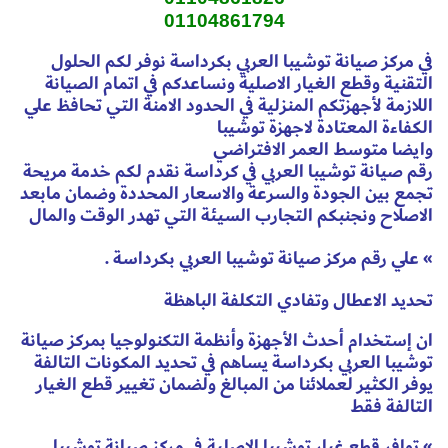
01104861794
في مركز صيانة توشيبا العربي بكرداسة نوفر لكم الحلول
التقنية وقطع الغيار الاصلية ونساعدكم في اتمام الصيانة
اللازمة لأجهزتكم المنزلية في الحدود الامنة التي تحافظ علي
الكفاءة المعتادة لاجهزة توشيبا
وايضا متوسط العمر الافتراضي
رقم صيانة توشيبا العربي في كرداسة نقدم لكم خدمة مريحة
تجمع بين الجودة والسرعة والاسعار المحددة وضمان مابعد
الاصلاح ونجنبكم التجارب السيئة التي تهدر الوقت والمال
» علي رقم مركز صيانة توشيبا العربي بكرداسة .
تحديد الاعطال وتفادي التكلفة الباهظة
ان إستخدام أحدث الأجهزة وأنظمة التكنولوجيا بمركز صيانة
توشيبا العربي بكرداسة يساهم في تحديد المكونات التالفة
يوفر الكثير لعملائنا من المبالغ ولضمان تغيير قطع الغيار
التالفة فقط
» توافر قطع غيار توشيبا الاصلية في مركز صيانة توشيبا