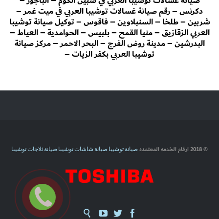
صيانة غسالات توشيبا العربي في شبين الكوم – الباجور –
دكرنس – رقم صيانة غسالات توشيبا العربي في ميت غمر –
شربين – طلخا – السنبلاوين – فاقوس – توكيل صيانة توشيبا
العربي الزقازيق – منيا القمح – بلبيس – الحوامدية – العياط –
البدرشين – مدينة روض الفرج – البحر الاحمر – مركز صيانة
توشيبا العربي بكفر الزيات –
© 2018 ارقام الخدمه المعتمده
صيانة توشيبا
صيانة شاشات توشيبا
صيانة ثلاجات توشيبا



