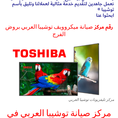
نعمل جاهدين لتقديم خدمة مثالية لعملائنا وتليق بأسم
توشيبا ®
ابحثوا عنا
رقم مركز
صيانة ميكروويف توشيبا العربي بروض
الفرج
مركز تليفزيونات توشيبا العربي
مركز صيانة توشيبا العربي في