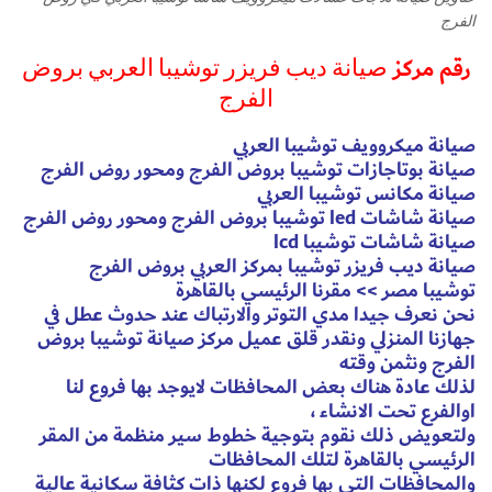
الفرج
رقم مركز
صيانة ديب فريزر توشيبا العربي بروض
الفرج
صيانة ميكروويف توشيبا العربي
صيانة بوتاجازات توشيبا بروض الفرج ومحور روض الفرج
صيانة مكانس توشيبا العربي
صيانة شاشات led توشيبا بروض الفرج ومحور روض الفرج
صيانة شاشات توشيبا lcd
صيانة ديب فريزر توشيبا بمركز العربي بروض الفرج
توشيبا مصر >> مقرنا الرئيسي بالقاهرة
نحن نعرف جيدا مدي التوتر والارتباك عند حدوث عطل في
جهازنا المنزلي ونقدر قلق عميل مركز صيانة توشيبا بروض
الفرج ونثمن وقته
لذلك عادة هناك بعض المحافظات لايوجد بها فروع لنا
اوالفرع تحت الانشاء ،
ولتعويض ذلك نقوم بتوجية خطوط سير منظمة من المقر
الرئيسي بالقاهرة لتلك المحافظات
والمحافظات التي بها فروع لكنها ذات كثافة سكانية عالية