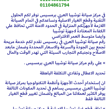
01104861794
في مركز صيانة توشيبا العربي برمسيس نوفر لكم الحلول
التقنية وقطع الغيار الاصلية ونساعدكم في اتمام الصيانة
اللازمة لأجهزتكم المنزلية في الحدود الامنة التي تحافظ علي
الكفاءة المعتادة لاجهزة توشيبا
وايضا متوسط العمر الافتراضي
رقم صيانة توشيبا العربي في رمسيس نقدم لكم خدمة مريحة
تجمع بين الجودة والسرعة والاسعار المحددة وضمان مابعد
الاصلاح ونجنبكم التجارب السيئة التي تهدر الوقت والمال
» علي رقم مركز صيانة توشيبا العربي برمسيس .
تحديد الاعطال وتفادي التكلفة الباهظة
ان إستخدام أحدث الأجهزة وأنظمة التكنولوجيا بمركز صيانة
توشيبا العربي برمسيس يساهم في تحديد المكونات التالفة
يوفر الكثير لعملائنا من المبالغ ولضمان تغيير قطع الغيار
التالفة فقط
» توافر قطع غيار توشيبا الاصلية في مركز صيانة توشيبا