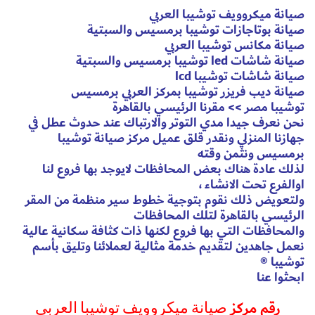
صيانة ميكروويف توشيبا العربي
صيانة بوتاجازات توشيبا برمسيس والسبتية
صيانة مكانس توشيبا العربي
صيانة شاشات led توشيبا برمسيس والسبتية
صيانة شاشات توشيبا lcd
صيانة ديب فريزر توشيبا بمركز العربي برمسيس
توشيبا مصر >> مقرنا الرئيسي بالقاهرة
نحن نعرف جيدا مدي التوتر والارتباك عند حدوث عطل في
جهازنا المنزلي ونقدر قلق عميل مركز صيانة توشيبا
برمسيس ونثمن وقته
لذلك عادة هناك بعض المحافظات لايوجد بها فروع لنا
اوالفرع تحت الانشاء ،
ولتعويض ذلك نقوم بتوجية خطوط سير منظمة من المقر
الرئيسي بالقاهرة لتلك المحافظات
والمحافظات التي بها فروع لكنها ذات كثافة سكانية عالية
نعمل جاهدين لتقديم خدمة مثالية لعملائنا وتليق بأسم
توشيبا ®
ابحثوا عنا
رقم مركز
صيانة ميكروويف توشيبا العربي