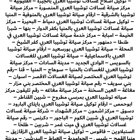
– توكيل اصلاح غسالات توشيبا العربي بالجيزة – القليوبية –
مركز صيانة غسالات توشيبا العربي المنصورة – مركز صيانة
توشيبا بالشرقية – ارقام صيانة توشيبا العربي بالمنوفية – المنيا
– توكيل صيانة غسالات توشيبا العربي دمياط – البحيرة – مركز
صيانة غسالات توشيبا العربي بالمنيا بكفر الدوار – بنها – شبرا
الخيمة – امبابة – مركز خدمة صيانة غسالات توشيبا العربي في
طنطا – دمنهور – مركز صيانة توشيبا العربي كفر الشيخ –
المحلة – صيانة توشيبا العربي بورسعيد – ارقام صيانة توشيبا
العربي بالاسماعيلية – صيانة توشيبا العربي للغسالات
بالسويس – الوادي الجديد – مدينة السادات – مركز صيانة
توشيبا العربي للغسالات بالمنيا – سوهاج – المنيا – قنا –رقم
توشيبا العربي المختصر لصيانة الغسالات الاقصر – اسوان –
بني سويف – رقم صيانة توشيبا العربي المختصر بني مزار –
مغاغة – العين السخنة – مركز صيانة مغاغه – رقم تليفون مركز
صيانه توشيبا العربي بمرسي مطروح – شبين القناطر –
ابوحمص – ارقام توكيل صيانة توشيبا العربي بايتاي البارود –
دسوق – مركز اشمون – مركز الشهداء – شركة صيانة غسالات
توشيبا العربي في شبين الكوم – الباجور – دكرنس – رقم صيانة
غسالات توشيبا العربي في ميت غمر – شربين – طلخا –
السنبلاوين – فاقوس – توكيل صيانة توشيبا العربي الزقازيق –
منيا القمح – بلبيس – الحوامدية – العياط – البدرشين – مدينة