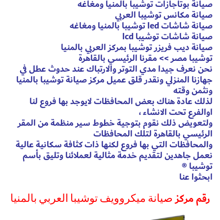
صيانة بوتاجازات توشيبا بالمنيا ومغاغه
صيانة مكانس توشيبا العربي
صيانة شاشات led توشيبا بالمنيا ومغاغه
صيانة شاشات توشيبا lcd
صيانة ديب فريزر توشيبا بمركز العربي بالمنيا
توشيبا مصر >> مقرنا الرئيسي بالقاهرة
نحن نعرف جيدا مدي التوتر والارتباك عند حدوث عطل في
جهازنا المنزلي ونقدر قلق عميل مركز صيانة توشيبا بالمنيا
ونثمن وقته
لذلك عادة هناك بعض المحافظات لايوجد بها فروع لنا
اوالفرع تحت الانشاء ،
ولتعويض ذلك نقوم بتوجية خطوط سير منظمة من المقر
الرئيسي بالقاهرة لتلك المحافظات
والمحافظات التي بها فروع لكنها ذات كثافة سكانية عالية
نعمل جاهدين لتقديم خدمة مثالية لعملائنا وتليق بأسم
توشيبا ®
ابحثوا عنا
رقم مركز
صيانة ميكروويف توشيبا العربي بالمنيا