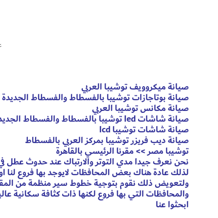
ع
ر
صيانة ميكروويف توشيبا العربي
صيانة بوتاجازات توشيبا بالفسطاط والفسطاط الجديدة
صيانة مكانس توشيبا العربي
صيانة شاشات led توشيبا بالفسطاط والفسطاط الجديدة
صيانة شاشات توشيبا lcd
صيانة ديب فريزر توشيبا بمركز العربي بالفسطاط
توشيبا مصر >> مقرنا الرئيسي بالقاهرة
نحن نعرف جيدا مدي التوتر والارتباك عند حدوث عطل في 
لذلك عادة هناك بعض المحافظات لايوجد بها فروع لنا اوا
ولتعويض ذلك نقوم بتوجية خطوط سير منظمة من المقر 
والمحافظات التي بها فروع لكنها ذات كثافة سكانية عالي
ابحثوا عنا